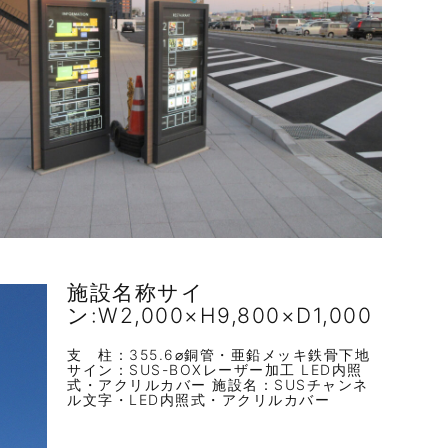
施設名称サイ
ン:W2,000×H9,800×D1,000
支 柱：355.6⌀銅管・亜鉛メッキ鉄骨下地
サイン：SUS-BOXレーザー加工 LED内照
式・アクリルカバー 施設名：SUSチャンネ
ル文字・LED内照式・アクリルカバー