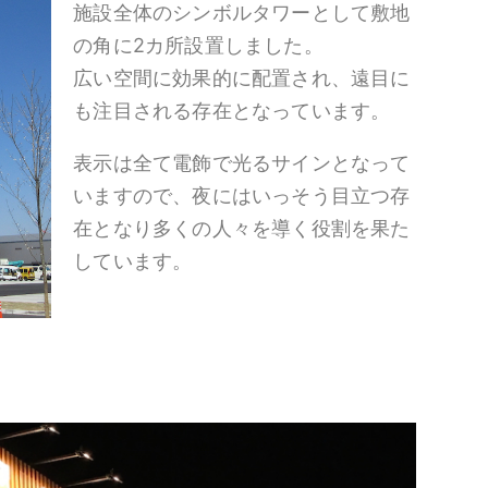
施設全体のシンボルタワーとして敷地
の角に2カ所設置しました。
広い空間に効果的に配置され、遠目に
も注目される存在となっています。
表示は全て電飾で光るサインとなって
いますので、夜にはいっそう目立つ存
在となり多くの人々を導く役割を果た
しています。